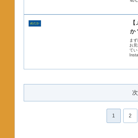
40
【
めだか
か
まず
お見
てい
Ins
次
1
2