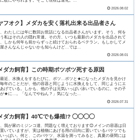
に蚊にやられます。そこで現在は進化。...
2026.08.02
ヤフオク】メダカを安く落札出来る出品者さん
、わたしには年に数回お世話になる出品者さんがいます。そう、何を
う私はその人の隠れ常連。その方、いつも最新のメダカを出品されて
、しかも何年も前からずっと続けておられるベテラン。もしかしてメ
屋さんなんじゃないかも知らんけど…では...
2026.08.01
メダカ飼育】この時期ポツポツ死する原因
最近、水換えをするたびに、ポツ…ポツと★になったメダカを見かけ
毎年のことだが、他の容器と同じように水換えをして、同じようにエ
あげている。しかも、他の子は元気いっぱい泳いでいるのに、その子
が★に…。「なんでやねん？」気になった...
2026.07.31
メダカ飼育】40℃でも爆殖!? ◯◯◯◯
、我が家のミジンコ達、問題なく増えております😊￼メインの容器は日
置いていますが、実は植物にあげる用の日向に置いているバケツでも
いっぱい。￼何と、このバケツ、水温を測ってみると、真夏の昼間には