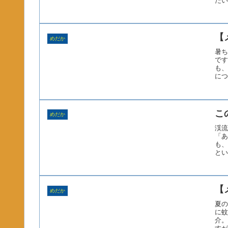
たい
【
めだか
暑ち
です
も、
につ
こ
めだか
渓流
「あ
も、
とい
【
めだか
夏の
に蚊
介。