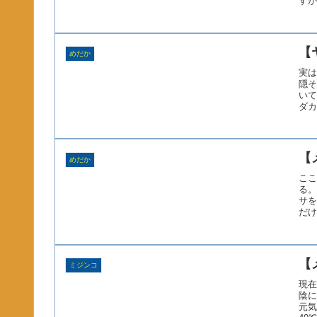
すが
【
めだか
実は
隠そ
いて
ダカ
【
めだか
ここ
る。
サを
だけ
【
ミジンコ
現在
陰に
元気