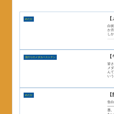
【
めだか
白状
か月
しか
……
【
流行りのメダカベストテン
皆さ
メダ
んて
いう
【
めだか
告白
――
墨。