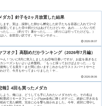
メダカ】針子を2ヶ月放置した結果
します。実は…採卵した卵から孵化した針子たちを容器に入れて1〜2
放置してました😓※餌だけはあげてたけどいや、あの……いろいろ忙
ったし……（釣りで）暑かったし……（釣りには行ってたけどな。）
はい。全部言い訳です。サーセンサボっ...
2026.08.07
ヤフオク】高額めだかランキング（2026年7月編）
〜ん！ついに8月に突入しましたね😊毎日暑いですが、お盆を過ぎると
カシーズンもいよいよ終盤戦。「もっと採っておけばよかった…」な
後悔してる貴方！まだ間に合いますこれからがラストスパートや〜と
わけで、今月もやってまいりました！ヤ...
2026.08.06
悲報】4回も買ったメダカ
しよう。俺には、どうしても手に入れたいメダカがいた。その名は
蛇墨武リモーネフレーミングtype金色に輝くボディに、絶妙に浮き出る
初めて見た瞬間、完全に心を撃ち抜かれました。今年、絶対に増やし