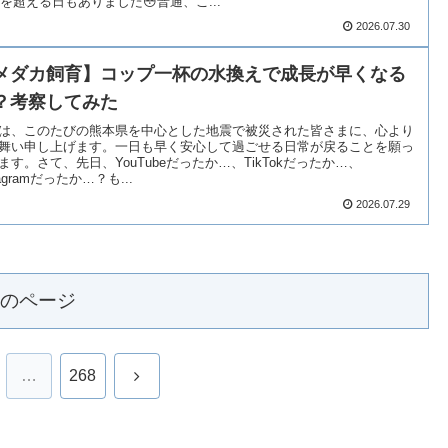
℃を超える日もありました😳普通、こ...
2026.07.30
メダカ飼育】コップ一杯の水換えで成長が早くなる
？考察してみた
は、このたびの熊本県を中心とした地震で被災された皆さまに、心より
舞い申し上げます。一日も早く安心して過ごせる日常が戻ることを願っ
ます。さて、先日、YouTubeだったか…、TikTokだったか…、
tagramだったか…？も...
2026.07.29
のページ
次
…
268
へ