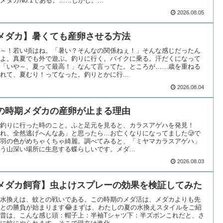
メダカNo.1である。……しかし。...
2026.08.05
メダカ】暑くても産卵させる方法
～！若い頃はね。「暑い？そんなの関係ねぇ！」そんな感じだったん
よ。真夏でも外で遊ぶ。釣りに行く。バイクに乗る。汗だくになって
「いや～、夏って最高！」なんて言ってた。ところが……歳を重ねる
れて、夏むり！ってなった。釣りとかに行...
2026.08.04
の時期メダカの産卵が止まる理由
釣りに行った時のこと。ふと足元を見ると、カラスアゲハを発見！
れ、全然逃げへんなあ」と思ったら…お亡くなりになってました🥲で
羽の色がめちゃくちゃ綺麗。調べてみると、「ミヤマカラスアゲハ」
う山深い場所に生息する蝶らしいです。メダ...
2026.08.03
メダカ飼育】虫よけスプレーの効果を検証してみた
水換えは、蚊との戦いである。この時期のメダ活は、メダカよりも先
との勝負が始まります😂まずは、わたしの夏の水換えスタイルをご紹
昔は、こんな感じ頭：帽子上：半袖Tシャツ下：半ズボンこれだと、さ