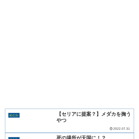
【セリアに提案？】メダカを掬う
めだか
やつ
2022.07.31
死の場所が天国に！？