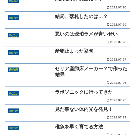
めだか
2022.07.30
結局、落札したのは…？
めだか
2022.07.29
悪いのは琥珀ラメが青いせい
めだか
2022.07.28
産卵止まった挙句
めだか
2022.07.27
セリア産卵床メーカー？で作った
産卵床
結果
2022.07.26
ラボソニックに行ってきた
めだか
2022.07.25
見た事ない体内光を発見！
めだか
2022.07.24
稚魚を早く育てる方法
めだか
2022.07.23