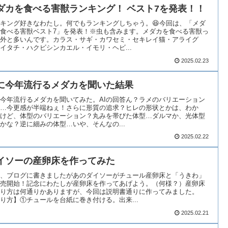
ダカを食べる害獣ランキング！ ベスト7を発表！！
キング好きなわたし。何でもランキングしちゃう。😆今回は、「メダ
食べる害獣ベスト7」を発表！※虫も含みます。メダカを食べる害獣っ
外と多いんです。カラス・サギ・カワセミ・セキレイ猫・アライグ
イタチ・ハクビシンカエル・イモリ・ヘビ...
2025.02.23
Iに今年流行るメダカを聞いた結果
に今年流行るメダカを聞いてみた。AIの回答ん？ラメのバリエーション
…今更感が半端ねぇ！さらに形質の追求？ヒレの形状とかは、わか
けど、体型のバリエーション？丸みを帯びた体型…ダルマか、光体型
かな？逆に細みの体型…いや、そんなの...
2025.02.22
イソーの産卵床を作ってみた
、ブログに書きましたがあのダイソーがチュール産卵床と「うきわ」
売開始！記念にわたしが産卵床を作ってあげよう。（何様？）産卵床
り方は何通りかありますが、今回は説明書通りに作ってみました。
り方】①チュールを台紙に巻き付ける。出来...
2025.02.21