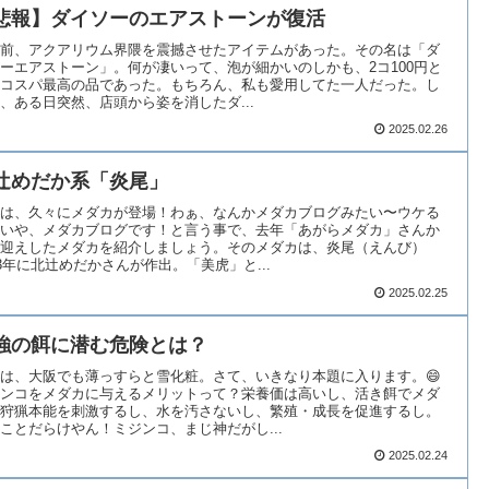
悲報】ダイソーのエアストーンが復活
前、アクアリウム界隈を震撼させたアイテムがあった。その名は「ダ
ーエアストーン」。何が凄いって、泡が細かいのしかも、2コ100円と
コスパ最高の品であった。もちろん、私も愛用してた一人だった。し
、ある日突然、店頭から姿を消したダ...
2025.02.26
辻めだか系「炎尾」
は、久々にメダカが登場！わぁ、なんかメダカブログみたい〜ウケる
いや、メダカブログです！と言う事で、去年「あがらメダカ」さんか
迎えしたメダカを紹介しましょう。そのメダカは、炎尾（えんび）
23年に北辻めだかさんが作出。「美虎」と...
2025.02.25
強の餌に潜む危険とは？
は、大阪でも薄っすらと雪化粧。さて、いきなり本題に入ります。😄
ンコをメダカに与えるメリットって？栄養価は高いし、活き餌でメダ
狩猟本能を刺激するし、水を汚さないし、繁殖・成長を促進するし。
ことだらけやん！ミジンコ、まじ神だがし...
2025.02.24