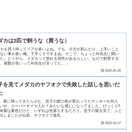
ダカは2匹で飼うな（買うな）
カを買う時ってペアが多いよね。でも、片方が死んだり、上手いこと
ない事が多い俺。下手くそですまぬ。そこで、ちょっとAI先生に聞い
た。どうやら、メダカって群れる習性があるらしい。なので飼育する
、複数が良いってAI先生が言ってた。...
2025.02.28
子を見てメダカのヤフオクで失敗した話しを思いだ
た
、家に帰ってきたらさむ、息子の髪の色が変わってたヤンキーか外人
いや、スーパーサイヤ人か？みたいな感じになってました。びっくり‼️
綺麗な栗色だけど、いずれは色落ちするだろう。息子の髪を見て、ふと
出しましたが以前、ヤフオクで落札...
2025.02.27