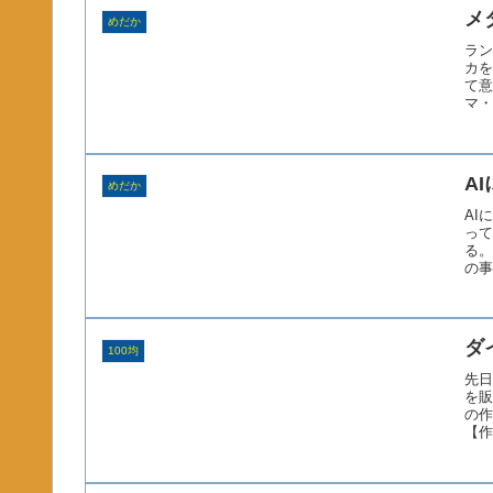
メ
めだか
ラン
カを
て意
マ・
A
めだか
AI
って
る。
の事
ダ
100均
先日
を販
の作
【作