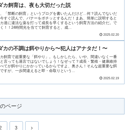
ダカ飼育は、夜も大切だった説
、「禁断の飼育」というブログを書いたんだけど…何？読んでないだ
今すぐ読んで、バナーをポチッとするんだ！まあ、簡単に説明すると
カ達に違法な薬を打って成長を早くするという飼育方法の紹介だ。で
く！！24時間光を当てて飼育すると、成...
2025.02.20
ダカの不調は餌やりから〜犯人はアナタだ！〜
カ飼育で超重要な「餌やり」。もしかしたら、いや、間違いなく一番
と言っても過言ではないでしょう！なぜって？成長・繁殖・健康維持
べてが餌やりにかかっているからですよ、奥さん！そんな超重要な餌
ですが、一歩間違えると即・命取りという...
2025.02.19
のページ
次
2
3