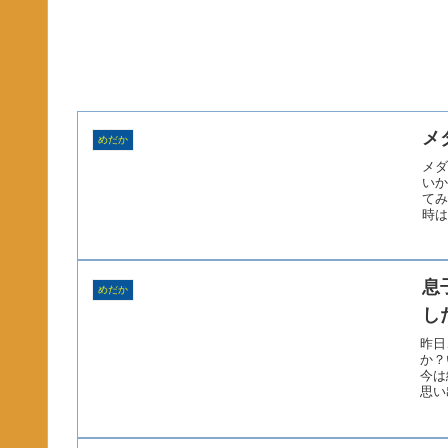
メ
めだか
メダ
いか
てみ
時は
息
めだか
し
昨日
か？
今は
思い