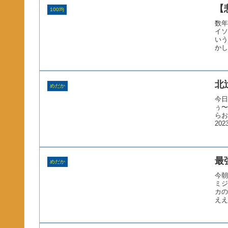
【
100均
数年
イソ
いう
かし
北
めだか
今日
ぅ〜
らお
20
最
めだか
今朝
ミジ
カの
ええ