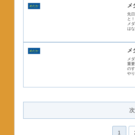
メ
めだか
先日
と！
メダ
はな
メ
めだか
メダ
重要
のす
やり
次
1