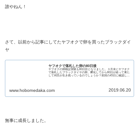
誰やねん！
さて、以前から記事にしてたヤフオクで卵を買ったブラックダイ
ヤ
ヤフオクで落札した卵の80日後
ヤフオクの卵検証実験も80日目となりました。３月末にヤフオク
で落札したブラックダイヤの卵。￼孵化してから80日が経って果た
して何匹が生き残っているのでしょうか？前回の45日に確認した
時はこちら45日目の時点で25匹が居てました。80日目は果...
2019.06.20
www.hobomedaka.com
無事に成長しました。