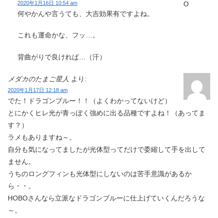
2020年1月16日 10:54 am
何やかんや言うても、大吉効果有ですよね。
これも運命かな、フッ…。
背曲がりで良ければ…（汗）
メダカのたまご星人
より:
2020年1月17日 12:18 am
でた！ドラゴンブルー！！（よくわかってないけど）
とにかくヒレ光が青っぽく強めに出る品種ですよね！（あってま
す？）
ラメもありますね～。
自分も気になってましたが光体型ってだけで委縮して手を出して
ません。
うちのロングフィンも光体型にしないのは苦手意識があるか
ら・・。
HOBOさんなら立派なドラゴンブルーに仕上げていくんだろうな
～。