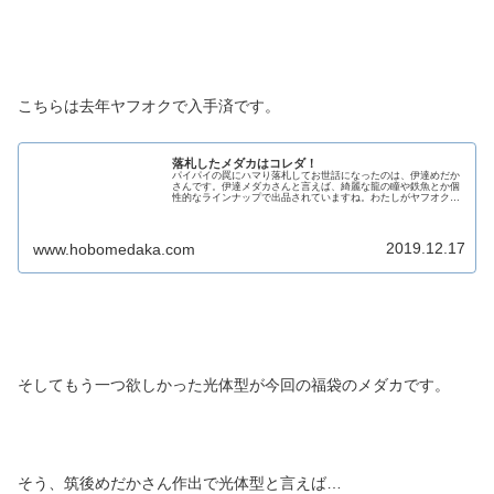
こちらは去年ヤフオクで入手済です。
落札したメダカはコレダ！
パイパイの罠にハマり落札してお世話になったのは、伊達めだか
さんです。伊達メダカさんと言えば、綺麗な龍の瞳や鉄魚とか個
性的なラインナップで出品されていますね。わたしがヤフオクで
毎回チェックする出品者の一人です。先日の休みの日に届きまし
た。開封...
2019.12.17
www.hobomedaka.com
そしてもう一つ欲しかった光体型が今回の福袋のメダカです。
そう、筑後めだかさん作出で光体型と言えば…