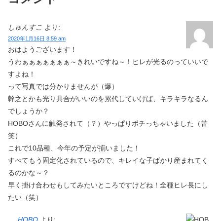
しゅんすこ
より:
2020年1月16日 8:59 am
おはようございます！
うわぁぁぁぁぁぁぁ～きれいですね～！ヒレが光るのっていいで
すよね！
って写真では分かりませんが（爆）
幹之とかも光り具合がいいのを累代していけば、キラキラなるん
でしょうか？
HOBOさんに触発されて（？）やっぱりポチっちゃいました（苦
笑）
これで10品種、今年の予定が揃いました！
すべてもう固定化されているので、キレイな子ばかり産まれてく
るのかな～？
早く掛け合わせもしてみたいところですけどね！全種ヒレ長にし
たい（笑）
HOBO
より: