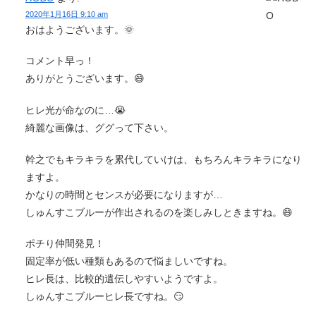
2020年1月16日 9:10 am
おはようございます。🌞
コメント早っ！
ありがとうございます。😄
ヒレ光が命なのに…😭
綺麗な画像は、ググって下さい。
幹之でもキラキラを累代していけは、もちろんキラキラになり
ますよ。
かなりの時間とセンスが必要になりますが…
しゅんすこブルーが作出されるのを楽しみしときますね。😄
ポチり仲間発見！
固定率が低い種類もあるので悩ましいですね。
ヒレ長は、比較的遺伝しやすいようですよ。
しゅんすこブルーヒレ長ですね。😏