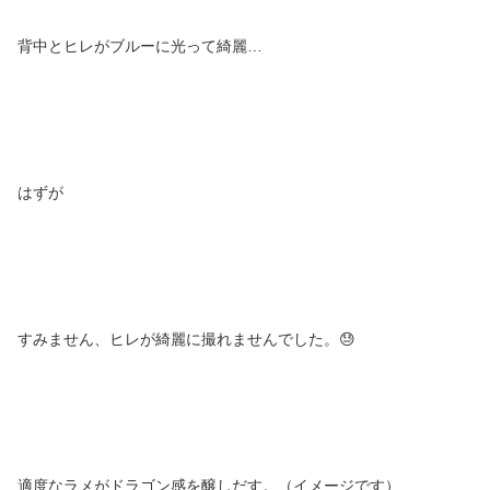
背中とヒレがブルーに光って綺麗…
はずが
すみません、ヒレが綺麗に撮れませんでした。😓
適度なラメがドラゴン感を醸しだす。（イメージです）