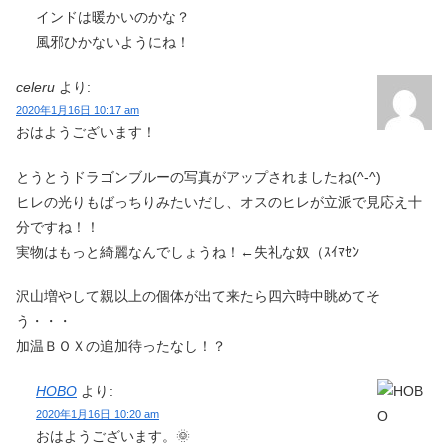
インドは暖かいのかな？
風邪ひかないようにね！
celeru
より:
2020年1月16日 10:17 am
おはようございます！
とうとうドラゴンブルーの写真がアップされましたね(^-^)
ヒレの光りもばっちりみたいだし、オスのヒレが立派で見応え十
分ですね！！
実物はもっと綺麗なんでしょうね！←失礼な奴（ｽｲﾏｾﾝ
沢山増やして親以上の個体が出て来たら四六時中眺めてそ
う・・・
加温ＢＯＸの追加待ったなし！？
HOBO
より:
2020年1月16日 10:20 am
おはようございます。🌞