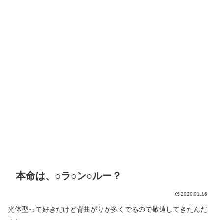
本命は、○ラ○ン○ルー？
2020.01.16
光体型って好きだけど背曲がりが多くでるので敬遠してきたんだ