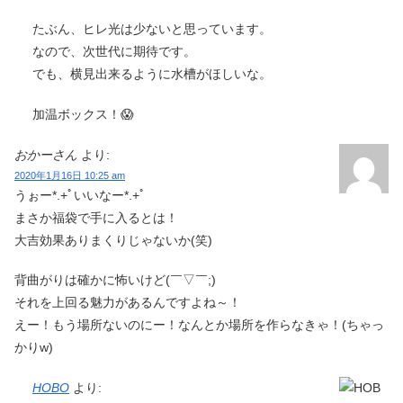
たぶん、ヒレ光は少ないと思っています。
なので、次世代に期待です。
でも、横見出来るように水槽がほしいな。
加温ボックス！😱
おかーさん
より:
2020年1月16日 10:25 am
うぉー*.+ﾟいいなー*.+ﾟ
まさか福袋で手に入るとは！
大吉効果ありまくりじゃないか(笑)
背曲がりは確かに怖いけど(￣▽￣;)
それを上回る魅力があるんですよね～！
えー！もう場所ないのにー！なんとか場所を作らなきゃ！(ちゃっ
かりw)
HOBO
より: