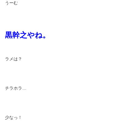
うーむ
黒幹之やね。
ラメは？
チラホラ…
少なっ！