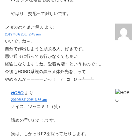
やはり、交配って難しいです。
メダカのたまご星人
より:
2019年8月20日 2:45 am
いいですね～。
自分で作出しようと頑張る人、好きです。
思い通りに行っても行かなくても良い
経験になりますしね。愛着も増すというものです。
今後もHOBO系統の黒ラメ体外光を、って、
やめるんかーーーーいっ！ ﾉ￣□￣)ﾉ ~┻━┻
HOBO
より:
2019年8月20日 3:36 am
ナイス、ツッコミ！（笑）
諦めの早いわたしです。
実は、しかっりF2を採ってたりします。