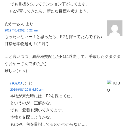
でも目標を失ってテンション下がってます。
F2が育ってきたら、新たな目標を考えよう。
おかーさん
より:
2019年8月20日 6:22 am
もったいないー！と思ったら、F2も採ってたんですね♪
目指せ本物越え！( *´艸`)
…と言いつつ、異品種交配したF1に迷走して、手放したグダグダ
なおかーさんです(^_^;)
難しい(＞＜)
HOBO
より:
2019年8月20日 6:50 am
本物が来た時には、F2を採ってた。
というのが、正解かな。
でも、愛着も湧いてきてます。
本物と交配しようかな。
もはや、何を目指してるのかわからない…。