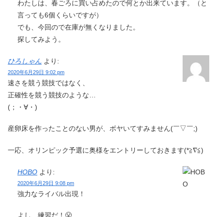
わたしは、春ごろに買い占めたので何とか出来ています。（と
言っても6個くらいですが）
でも、今回ので在庫が無くなりました。
探してみよう。
ひろしゃん
より:
2020年6月29日 9:02 pm
速さを競う競技ではなく、
正確性を競う競技のような…
(；・∀︎・)
産卵床を作ったことのない男が、ボヤいてすみません(￣▽︎￣;)
一応、オリンピック予選に奥様をエントリーしておきます(*≧︎∇︎≦︎)
HOBO
より:
2020年6月29日 9:08 pm
強力なライバル出現！
よし、練習だ！😤