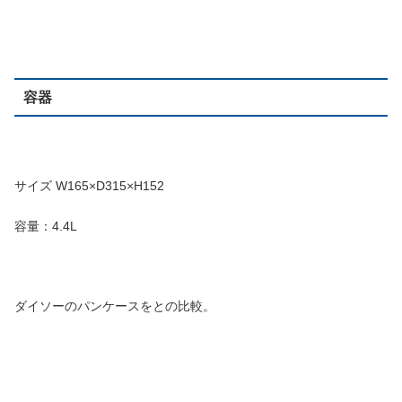
容器
サイズ W165×D315×H152
容量：4.4L
ダイソーのパンケースをとの比較。