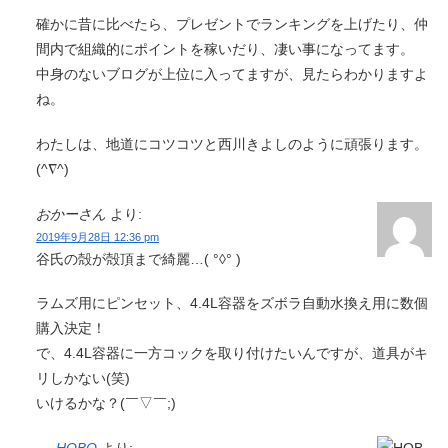
確かに昔に比べたら、プレゼントでランキングを上げたり、仲
間内で組織的にポイントを稼いだり、凄い事になってます。
中身のないブログが上位に入ってますが、見たらわかりますよ
ね。
わたしは、地道にコツコツと西川きよしのように頑張ります。
(^∇^)
おかーさん
より:
2019年9月28日 12:36 pm
谷氏の殻が殻頂まで綺麗…( °◊° )
ラムズ用にピンセット、4.4L容器をズボラ自動水換え用に数個
購入決定！
で、4.4L容器に一方コックを取り付けたいんですが、道具がキ
リしかない(笑)
いけるかな？(￣▽￣;)
HOBO
より: