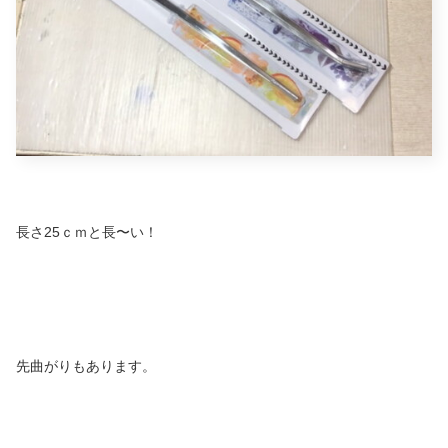
長さ25ｃｍと長〜い！
先曲がりもあります。