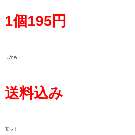
1
個
195
円
しかも
送料込み
安っ！