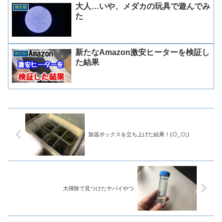
大人…いや、メダカの玩具で遊んでみ
微生物
た
新たなAmazon激安ヒーターを検証し
めだか
た結果
加温ボックスを立ち上げた結果！(◎_◎;)
大掃除で見つけたヤバイやつ