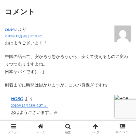
コメント
celeru
より:
2019年12月28日 9:19 am
おはようございます！
中国の品って、安かろう悪かろうから、安くて使えるものに変わ
りつつありますよね。
日本ヤバイです(-_-;)
到着までに時間は掛かりますが、コスパ良過ぎですね！
HOBO
より:
2019年12月28日 9:27 am
おはようございます。🌞
確かに品質は良くなってきてますね。
メニュー
ホーム
検索
トップ
サイドバー
他のレビューを見ても、多少の当たり外れはあるようですが、