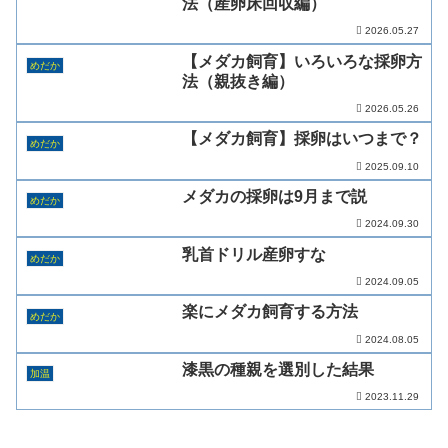
法（産卵床回収編）
2026.05.27
【メダカ飼育】いろいろな採卵方
めだか
法（親抜き編）
2026.05.26
【メダカ飼育】採卵はいつまで？
めだか
2025.09.10
メダカの採卵は9月まで説
めだか
2024.09.30
乳首ドリル産卵すな
めだか
2024.09.05
楽にメダカ飼育する方法
めだか
2024.08.05
漆黒の種親を選別した結果
加温
2023.11.29