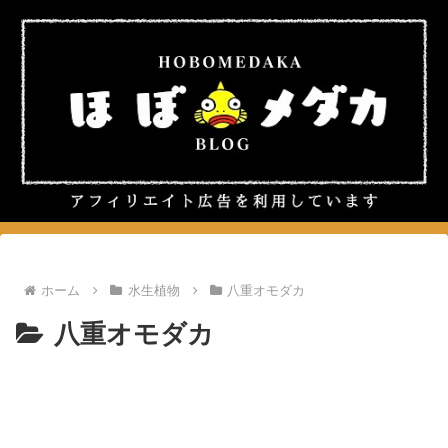
ホーム
水生植物
八重オモダカ
八重オモダカ