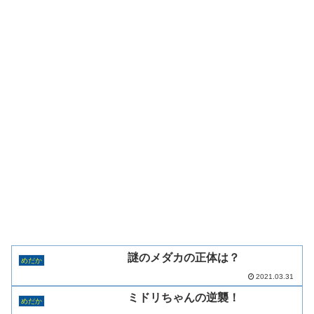
謎のメダカの正体は？
めだか
2021.03.31
ミドリちゃんの逆襲！
めだか