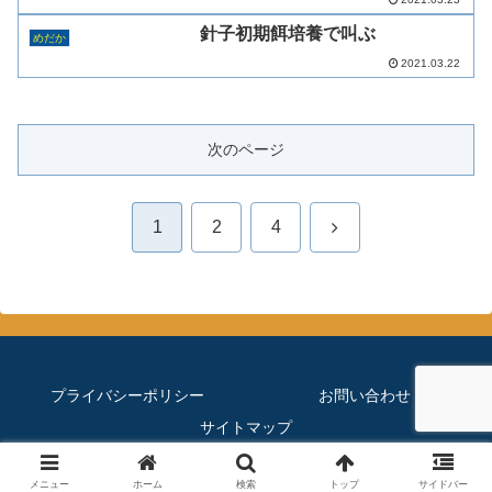
針子初期餌培養で叫ぶ
めだか
2021.03.22
次のページ
次
1
2
4
へ
プライバシーポリシー
お問い合わせ
サイトマップ
© 2019 ほぼメダカのブログ.
メニュー
ホーム
検索
トップ
サイドバー