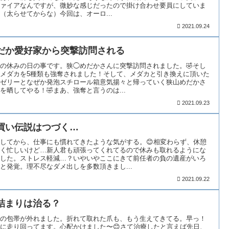
ァイアなんですが、微妙な感じだったので掛け合わせ要員にしていま
（太らせてからな）今回は、オーロ...
2021.09.24
だか愛好家から突撃訪問される
の休みの日の事です。狭◯めだかさんに突撃訪問されました。🤣そし
メダカを5種類も強奪されました！そして、メダカと引き換えに頂いた
ゼリーとなぜか発泡スチロール箱意気揚々と帰っていく狭山めだかさ
を晒してやる！🤣まあ、強奪と言うのは...
2021.09.23
買い伝説はつづく…
してから、仕事にも慣れてきたような気がする。😊相変わらず、休憩
く忙しいけど…新人君も頑張ってくれてるので休みも取れるようにな
した。ストレス軽減…？いやいやここにきて前任者の負の遺産がいろ
と発覚。理不尽なダメ出しを多数頂きまし...
2021.09.22
詰まりは治る？
の包帯が外れました。折れて取れた爪も、もう生えてきてる。早っ！
に走り回ってます。心配かけました〜😊さて治療したと言えば先日、