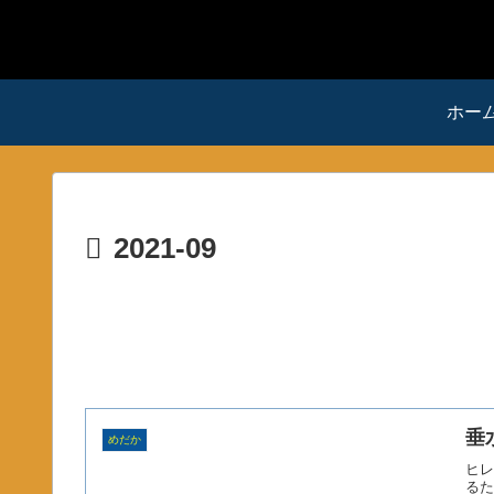
ホー
2021-09
垂
めだか
ヒレ
るた