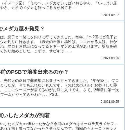
（イメージ図）「うわ〜、メダカがいっぱいおるやん」「いっぱい居
やろ」近所でメダカを飼ってる方が居てる...
2021.09.27
でメダカ屋を発見？
は、息子と一緒にを釣りに行ってきました。毎年、1〜2回ほど息子と
ウオ釣りに行きます。（過去の画像）場所は、ココわかる人は、わか
ね。マロもお世話になってるドギーマンの工場があります。場所を確
て釣り始めました。まずは、サビキで…...
2021.09.26
年前のPSBで培養出来るのか？
、先代犬の命日で葬儀場にお参りへ行ってきました。4年が経ち、マロ
ましたが、今でも忘れないもんです。（先代犬のメル）お参りした葬
。ここにシーズーが居てるのがお気に入りです。さて、3年前に第一次
Bブームがやってきたわたし。PSB...
2021.09.25
買いしたメダカが到着
いしたメダカpart5やったかな？今回のメダカはオーロラ黄ラメサファ
あれ？前も買ってなかった？そうなんです。前回のもオーロラ黄ラメ