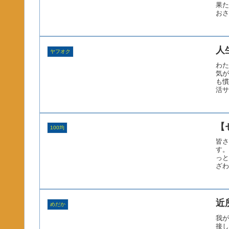
果た
おさ
人
ヤフオク
わた
気が
も慣
活サ
【
100均
皆さ
す。
っと
ざわ
近
めだか
我が
接し