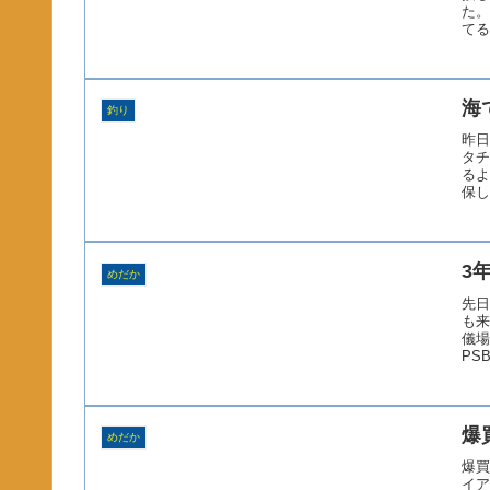
た。
てる
海
釣り
昨日
タチ
るよ
保し
3
めだか
先日
も来
儀場
PS
爆
めだか
爆買
イア