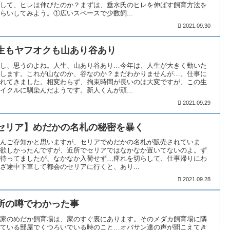
して、ヒレは伸びたのか？まずは、垂水氏のヒレを伸ばす飼育方法を
らいしてみよう。①広いスペースで少数飼...
2021.09.30
生もヤフオクも山あり谷あり
し、思うのよね。人生、山あり谷あり…今年は、人生が大きく動いた
します。これが山なのか、谷なのか？まだわかりませんが…。仕事に
れてきました。相変わらず、拘束時間が長いのは大変ですが、この生
イクルに馴染んだようです。新人くんが頑...
2021.09.29
セリア】めだかの名札の秘密を暴く
んご存知かと思いますが、セリアでめだかの名札が販売されていま
欲しかったんですが、近所でセリアではなかなか置いてないのよ。ず
待ってましたが、なかなか入荷せず…痺れを切らして、仕事帰りにわ
ざ途中下車して都会のセリアに行くと、あり...
2021.09.28
所の噂でわかった事
家のめだか飼育場は、家のすぐ裏にあります。そのメダカ飼育場に隣
ている部屋でくつろいでいる時のこと…オバサン達の声が聞こえてき