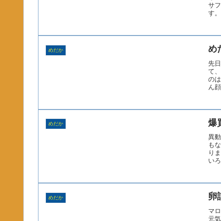
サフ
す。
め
めだか
先日
て、
のは
ん顔
爆
めだか
異動
もな
りま
いろ
卵
めだか
マロ
元気