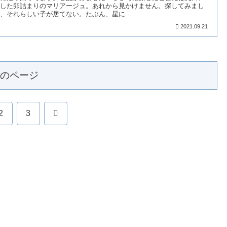
した卵詰まりのマリアージュ。あれから見かけません。探してみまし
、それらしい子が居てない。たぶん、星に...
2021.09.21
のページ
次
2
3
へ