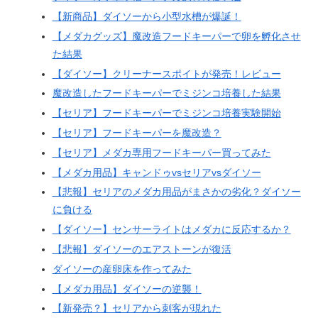
【新商品】ダイソーから小型水槽が爆誕！
【メダカグッズ】魔改造フードキーパーで卵を孵化させ
た結果
【ダイソー】クリーナースポイトが発売！レビュー
魔改造したフードキーパーでミジンコ培養した結果
【セリア】フードキーパーでミジンコ培養実験開始
【セリア】フードキーパーを魔改造？
【セリア】メダカ専用フードキーパー買ってみた
【メダカ用品】キャンドゥvsセリアvsダイソー
【悲報】セリアのメダカ用品がまさかの劣化？ダイソー
に負ける
【ダイソー】センサーライトはメダカに反応するか？
【悲報】ダイソーのエアストーンが復活
ダイソーの産卵床を作ってみた
【メダカ用品】ダイソーの逆襲！
【新発売？】セリアから刺客が現れた