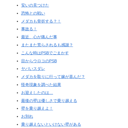
安いの見つけた
恐怖との戦い
メダカも骨折する？！
事故る！
最近、心が痛んだ事
またまた荒らされるも感謝？
こんな時はPSBでごまかす
目からウロコのPSB
ヤバいスダレ
メダカを取りに行って嫁が喜んだ？
怪奇現象を調べた結果
お迎えしたのは…
最後の壁は優しさで乗り越える
壁を乗り越えよ！
お別れ
乗り越えないといけない壁がある