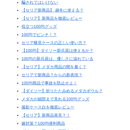
騙されてはいけない
【セリア新商品】 越冬に使える？
【セリア】新商品を徹底レビュー
役立つ100均グッズ
100均でピンチ！？
セリア横見ケースの正しい使い方？
【100均】ダイソー新兵器は使えるか？
100均の新兵器は、優しさに溢れている
【セリア】メダカ用品の闇を暴く？
セリアで新商品？からの新表現？
100均商品で事故を防止せよ！
【ダイソー】折りたたみめるメダカボウル？
メダカが細部まで見れる100均グッズ
撮影ケース白を徹底レビュー
【セリア】新商品発見？！
嫁対策？100均便利商品