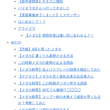
【新作産卵床】ギネスに挑戦
バイオラボさんへ行ってきました
【里親募集終了しました】ミズサンザシ
はじめまして！？
アライグマ
【メダカ】害獣対策は痛い目に合わせよ？！
めだか
【悲報】4回も買ったメダカ
【メダカ】暑くても産卵させる方法
この時期メダカの産卵が止まる理由
【メダカ飼育】虫よけスプレーの効果を検証してみた
【ヤフオク】メダカを安く落札出来る出品者さん
【メダカ飼育】この時期ポツポツ死する原因
【メダカ飼育】40℃でも爆殖!? ◯◯◯◯
【メダカ飼育】コップ一杯の水換えで成長が早くなる
か？考察してみた
メダカ飼育とは苦悩の連続である