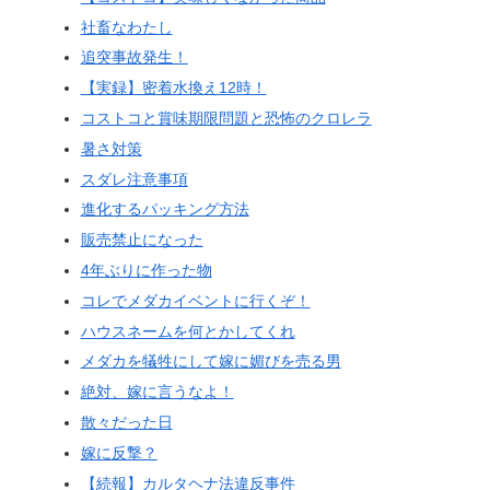
社畜なわたし
追突事故発生！
【実録】密着水換え12時！
コストコと賞味期限問題と恐怖のクロレラ
暑さ対策
スダレ注意事項
進化するパッキング方法
販売禁止になった
4年ぶりに作った物
コレでメダカイベントに行くぞ！
ハウスネームを何とかしてくれ
メダカを犠牲にして嫁に媚びを売る男
絶対、嫁に言うなよ！
散々だった日
嫁に反撃？
【続報】カルタヘナ法違反事件