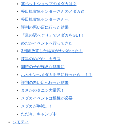
某ペットショップのメダカは？
斧田観賞魚センターさんのメダカ達
斧田観賞魚センターさんへ
評判の悪い店に行った結果
「道の駅へぐり」でメダカをGET！
めだかイベントへ行ってきた
3日間放置した結果がヤバかった！
漆黒のめだか、カラス
期待の子が残念な結果に
ホムセンへメダカを見に行ったら…！？
評判の悪い店へ行った結果
まさかのタニシ大量死！
メダカイベントは根性が必要
メダカが半減…！
ただ今、キャンプ中
ジモティ