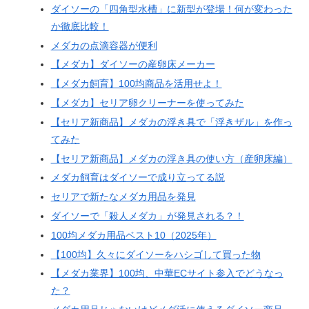
ダイソーの「四角型水槽」に新型が登場！何が変わった
か徹底比較！
メダカの点滴容器が便利
【メダカ】ダイソーの産卵床メーカー
【メダカ飼育】100均商品を活用せよ！
【メダカ】セリア卵クリーナーを使ってみた
【セリア新商品】メダカの浮き具で「浮きザル」を作っ
てみた
【セリア新商品】メダカの浮き具の使い方（産卵床編）
メダカ飼育はダイソーで成り立ってる説
セリアで新たなメダカ用品を発見
ダイソーで「殺人メダカ」が発見される？！
100均メダカ用品ベスト10（2025年）
【100均】久々にダイソーをハシゴして買った物
【メダカ業界】100均、中華ECサイト参入でどうなっ
た？