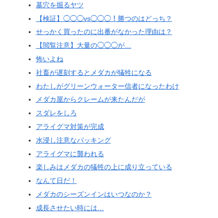
墓穴を掘るヤツ
【検証】◯◯◯vs◯◯◯！勝つのはどっち？
せっかく買ったのに出番がなかった理由は？
【閲覧注意】大量の◯◯◯が…
怖いよね
社畜が遅刻するとメダカが犠牲になる
わたしがグリーンウォーター信者になったわけ
メダカ屋からクレームが来たんだが
スダレをしろ
アライグマ対策が完成
水浸し注意なパッキング
アライグマに襲われる
楽しみはメダカの犠牲の上に成り立っている
なんて日だ！
メダカのシーズンインはいつなのか？
成長させたい時には…