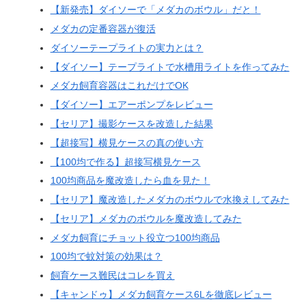
【新発売】ダイソーで「メダカのボウル」だと！
メダカの定番容器が復活
ダイソーテープライトの実力とは？
【ダイソー】テープライトで水槽用ライトを作ってみた
メダカ飼育容器はこれだけでOK
【ダイソー】エアーポンプをレビュー
【セリア】撮影ケースを改造した結果
【超接写】横見ケースの真の使い方
【100均で作る】超接写横見ケース
100均商品を魔改造したら血を見た！
【セリア】魔改造したメダカのボウルで水換えしてみた
【セリア】メダカのボウルを魔改造してみた
メダカ飼育にチョット役立つ100均商品
100均で蚊対策の効果は？
飼育ケース難民はコレを買え
【キャンドゥ】メダカ飼育ケース6Lを徹底レビュー