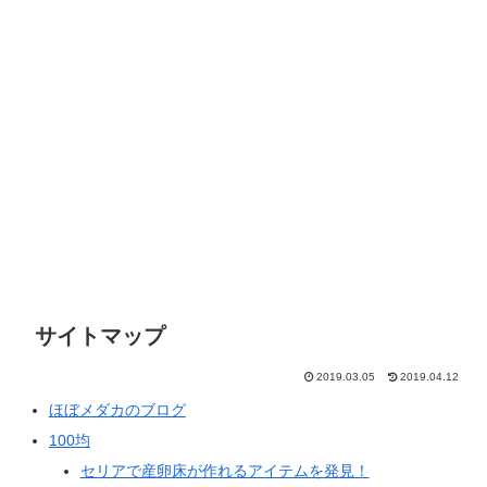
サイトマップ
2019.03.05
2019.04.12
ほぼメダカのブログ
100均
セリアで産卵床が作れるアイテムを発見！