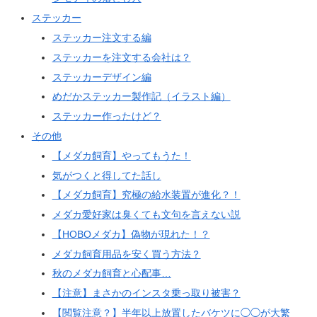
ステッカー
ステッカー注文する編
ステッカーを注文する会社は？
ステッカーデザイン編
めだかステッカー製作記（イラスト編）
ステッカー作ったけど？
その他
【メダカ飼育】やってもうた！
気がつくと得してた話し
【メダカ飼育】究極の給水装置が進化？！
メダカ愛好家は臭くても文句を言えない説
【HOBOメダカ】偽物が現れた！？
メダカ飼育用品を安く買う方法？
秋のメダカ飼育と心配事…
【注意】まさかのインスタ乗っ取り被害？
【閲覧注意？】半年以上放置したバケツに◯◯が大繁