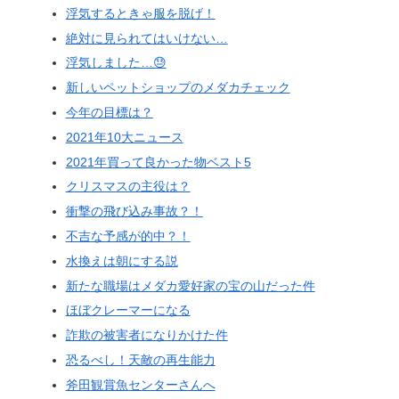
浮気するときゃ服を脱げ！
絶対に見られてはいけない…
浮気しました…😓
新しいペットショップのメダカチェック
今年の目標は？
2021年10大ニュース
2021年買って良かった物ベスト5
クリスマスの主役は？
衝撃の飛び込み事故？！
不吉な予感が的中？！
水換えは朝にする説
新たな職場はメダカ愛好家の宝の山だった件
ほぼクレーマーになる
詐欺の被害者になりかけた件
恐るべし！天敵の再生能力
斧田観賞魚センターさんへ