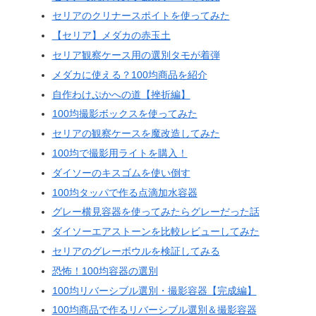
セリアのクリナースポイトを使ってみた
【セリア】メダカの赤玉土
セリア観察ケース用の選別タモが着弾
メダカに使える？100均商品を紹介
自作わけぷかへの道【挫折編】
100均撮影ボックスを使ってみた
セリアの観察ケースを魔改造してみた
100均で撮影用ライトを購入！
ダイソーのキスゴムを使い倒す
100均タッパで作る点滴加水容器
グレー横見容器を使ってみたらグレーだった話
ダイソーエアストーンを比較レビューしてみた
セリアのグレーボウルを検証してみる
恐怖！100均容器の選別
100均リバーシブル選別・撮影容器【完成編】
100均商品で作るリバーシブル選別＆撮影容器