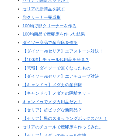
セリアで隔離ネットが！
セリアの新商品を試す
卵クリーナー完成形
100均で卵クリーナーを作る
100均商品で産卵床を作った結果
ダイソー商品で産卵床を作る
【ダイソーvsセリア】エアストーン対決！
【100均】チュール代用品を発見？
【悲報】ダイソーで無くなったもの
【ダイソーvsセリア】エアチューブ対決
【キャンドゥ】メダカの産卵床
【キャンドゥ】メダカの隔離ネット
キャンドゥでメダカ用品だと！
【セリア】超ビッグな新商品？
【セリア】黒のスタッキングボックスだと！
セリアのチュールで産卵床を作ってみた。
【セリア】メダカのチュール生地