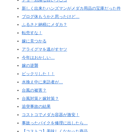
チョー危険な白いウ◯コ
新しく出来たハンズマンがメダカ用品の宝庫だった件
ブログ休もうかと思ったけど…
ふるさと納税にメダカ？
転売すな！
嫁に見つかる
アライグマを逃がすヤツ
今年はおかしい…
嫁の逆襲
ビックリした！！
水換え中に来訪者が…
台風の被害？
台風対策と嫁対策？
追突事故の結果
コストコでメダカ容器が激安！
事故ったバイクを修理に出したら…
【コストコ】美味しくなかった商品