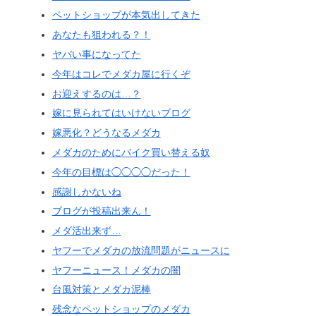
ペットショップが本気出してきた
あなたも狙われる？！
ヤバい事になってた
今年はコレでメダカ屋に行くぞ
お迎えするのは…？
嫁に見られてはいけないブログ
嫁悪化？どうなるメダカ
メダカのためにバイク買い替える奴
今年の目標は◯◯◯◯だった！
感謝しかないね
ブログが投稿出来ん！
メダ活出来ず…
ヤフーでメダカの放流問題がニュースに
ヤフーニュース！メダカの闇
台風対策とメダカ泥棒
残念なペットショップのメダカ