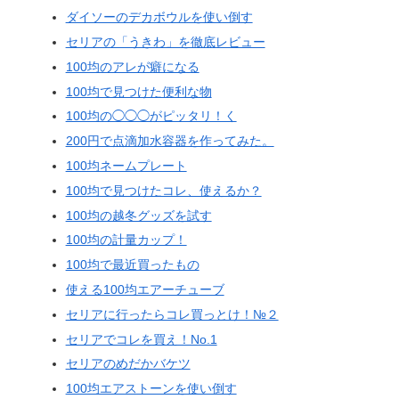
ダイソーのデカボウルを使い倒す
セリアの「うきわ」を徹底レビュー
100均のアレが癖になる
100均で見つけた便利な物
100均の◯◯◯がピッタリ！く
200円で点滴加水容器を作ってみた。
100均ネームプレート
100均で見つけたコレ、使えるか？
100均の越冬グッズを試す
100均の計量カップ！
100均で最近買ったもの
使える100均エアーチューブ
セリアに行ったらコレ買っとけ！№２
セリアでコレを買え！No.1
セリアのめだかバケツ
100均エアストーンを使い倒す