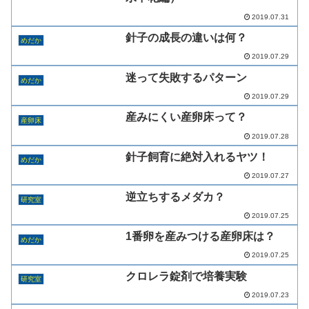
2019.07.31
針子の成長の違いは何？
めだか
2019.07.29
迷って失敗するパターン
めだか
2019.07.29
産みにくい産卵床って？
産卵床
2019.07.28
針子飼育に絶対入れるヤツ！
めだか
2019.07.27
逆立ちするメダカ？
研究室
2019.07.25
1番卵を産みつける産卵床は？
めだか
2019.07.25
クロレラ錠剤で培養実験
研究室
2019.07.23