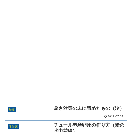
暑さ対策の末に諦めたもの（泣）
睡蓮
2019.07.31
チュール型産卵床の作り方（愛の
産卵床
水中花編）