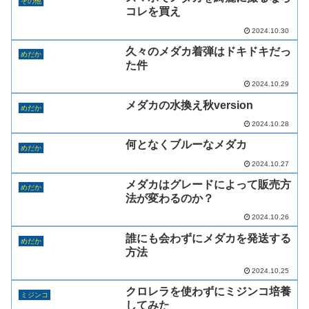
その他
コレを買え
2024.10.30
久々のメダカ着弾はドキドキだっ
めだか
た件
2024.10.29
メダカの水換え秋version
めだか
2024.10.28
何となくブルーなメダカ
めだか
2024.10.27
メダカはグレードによって販売方
めだか
法が変わるのか？
2024.10.26
誰にも会わずにメダカを発送する
めだか
方法
2024.10.25
クロレラを使わずにミジンコ培養
ミジンコ
してみた