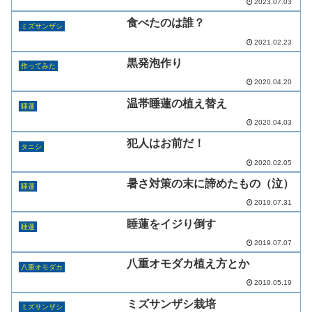
2023.07.03
食べたのは誰？
ミズサンザシ
2021.02.23
黒発泡作り
作ってみた
2020.04.20
温帯睡蓮の植え替え
睡蓮
2020.04.03
犯人はお前だ！
タニシ
2020.02.05
暑さ対策の末に諦めたもの（泣）
睡蓮
2019.07.31
睡蓮をイジり倒す
睡蓮
2019.07.07
八重オモダカ植え方とか
八重オモダカ
2019.05.19
ミズサンザシ栽培
ミズサンザシ