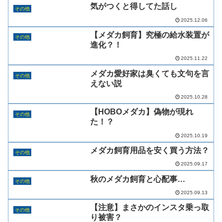
気がつくと得してた話し
その他
2025.12.06
【メダカ飼育】究極の給水装置が
その他
進化？！
2025.11.22
メダカ愛好家は臭くても文句を言
その他
えない説
2025.10.28
【HOBOメダカ】偽物が現れ
その他
た！？
2025.10.19
メダカ飼育用品を安く買う方法？
その他
2025.09.17
秋のメダカ飼育と心配事…
その他
2025.09.13
【注意】まさかのインスタ乗っ取
その他
り被害？