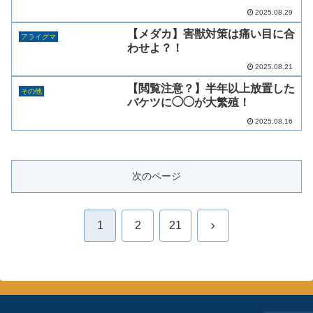
2025.08.29
【メダカ】害獣対策は痛い目に合
アライグマ
わせよ？！
2025.08.21
【閲覧注意？】半年以上放置した
その他
バケツに◯◯が大繁殖！
2025.08.16
次のページ
次
1
2
21
へ