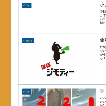
小
めだか
昨日
とす
いて
切れ
偏
ジモティ
性別
ない
が少
っ！
手
めだか
いろ
たい
順は