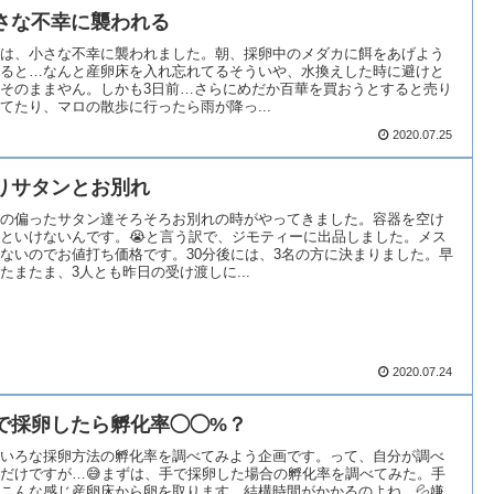
さな不幸に襲われる
は、小さな不幸に襲われました。朝、採卵中のメダカに餌をあげよう
ると…なんと産卵床を入れ忘れてるそういや、水換えした時に避けと
そのままやん。しかも3日前…さらにめだか百華を買おうとすると売り
てたり、マロの散歩に行ったら雨が降っ...
2020.07.25
りサタンとお別れ
の偏ったサタン達そろそろお別れの時がやってきました。容器を空け
といけないんです。😭と言う訳で、ジモティーに出品しました。メス
ないのでお値打ち価格です。30分後には、3名の方に決まりました。早
たまたま、3人とも昨日の受け渡しに...
2020.07.24
で採卵したら孵化率◯◯%？
いろな採卵方法の孵化率を調べてみよう企画です。って、自分が調べ
だけですが…😅まずは、手で採卵した場合の孵化率を調べてみた。手
こんな感じ産卵床から卵を取ります。結構時間がかかるのよね。💦嫌