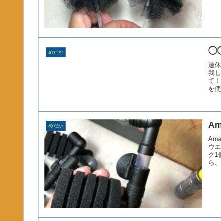
◯
めだか
連休
我し
て！
を使
A
めだか
Am
ウエ
ク1
ら、