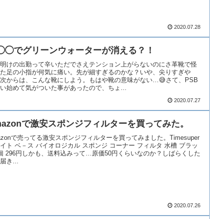
2020.07.28
◯◯でグリーンウォーターが消える？！
明けの出勤って辛いただでさえテンション上がらないのにさ革靴で怪
た足の小指が何気に痛い。先が細すぎるのかな？いや、尖りすぎや
次からは、こんな靴にしよう。もはや靴の意味がない…😅さて、PSB
い始めて気がついた事があったので、ちょ...
2020.07.27
mazonで激安スポンジフィルターを買ってみた。
azonで売ってる激安スポンジフィルターを買ってみました。Timesuper
イト ベ－ス バイオロジカル スポンジ コーナー フィルタ 水槽 ブラッ
個 296円しかも、送料込みって…原価50円くらいなのか？しばらくした
届き...
2020.07.26