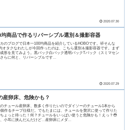
2020.07.30
00均商品で作るリバーシブル選別＆撮影容器
カのブログで日本一100均商品を紹介しているHOBOです。🤣そんな
0均オタクなわたしが今回作ったのは、こちら選別＆撮影容器です。まず
成形を見てみよう。黒バック白バック透明バックTバック（スミマセン
）さらに何と、リバーシブルです...
2020.07.29
の産卵床、危険かも？
のチュール産卵床、数多く作りたいのでダイソーのチュール1本から
8個作るチープ仕様だ。でもたまには、チュールを贅沢に使って作りた
ちょっと待った！何？チュールをいっぱい使うと危険かも！えっ？😳
、小耳に挟んだんだけど…産卵床にメダ...