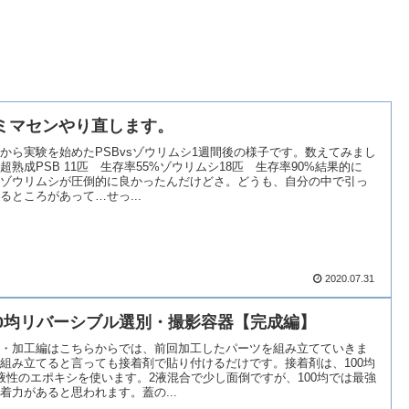
ミマセンやり直します。
から実験を始めたPSBvsゾウリムシ1週間後の様子です。数えてみまし
超熟成PSB 11匹 生存率55%ゾウリムシ18匹 生存率90%結果的に
ゾウリムシが圧倒的に良かったんだけどさ。どうも、自分の中で引っ
るところがあって…せっ...
2020.07.31
00均リバーシブル選別・撮影容器【完成編】
・加工編はこちらからでは、前回加工したパーツを組み立てていきま
組み立てると言っても接着剤で貼り付けるだけです。接着剤は、100均
液性のエポキシを使います。2液混合で少し面倒ですが、100均では最強
着力があると思われます。蓋の...