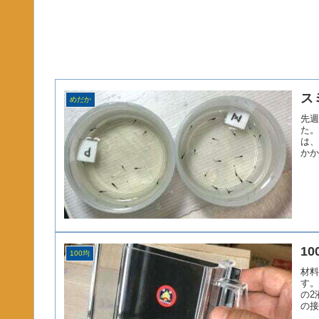
ス
めだか
先週
た。
は、
かか
1
100均
材料
す。
の2
の接