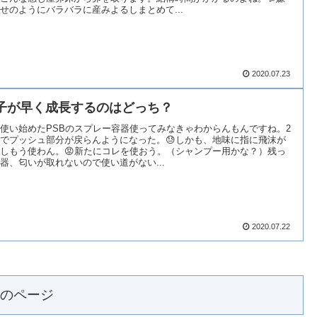
せのようにバラバラに産みよるしまとめて...
2020.07.23
子が早く成長するのはどっち？
使い始めたPSBのスプレー容器使ってみなきゃわからんもんですね。2
でプッシュ部分が戻らんようになった。😓しかも、地味に指に飛沫が
しもう使わん。😡新たにコレを使おう。（シャンプー用かな？）残っ
器、匂いが取れないので使い道がない...
2020.07.22
のページ