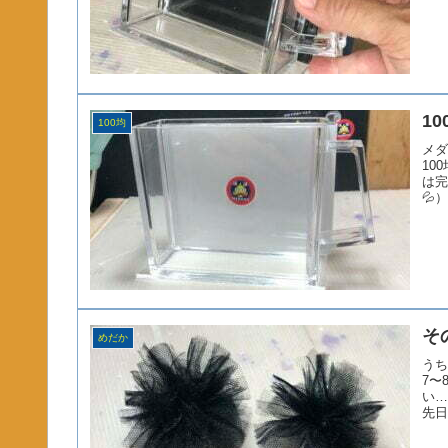
1
100均
メダ
10
は完
💦
そ
めだか
うち
7〜
い…
先日