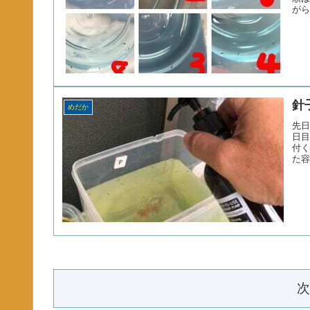
がら
針
めだか
先日
日目
付く
た容
次