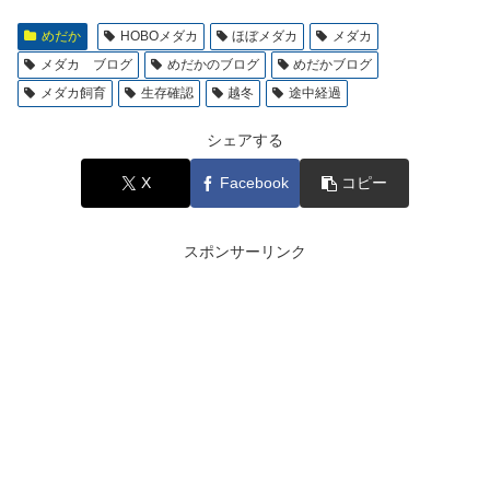
めだか
HOBOメダカ
ほぼメダカ
メダカ
メダカ ブログ
めだかのブログ
めだかブログ
メダカ飼育
生存確認
越冬
途中経過
シェアする
X
Facebook
コピー
スポンサーリンク