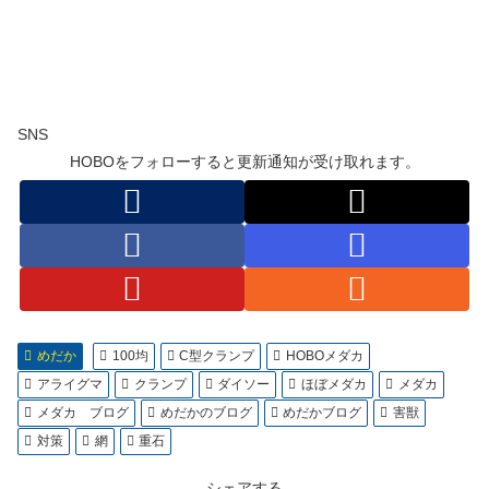
SNS
HOBOをフォローすると更新通知が受け取れます。
めだか
100均
C型クランプ
HOBOメダカ
アライグマ
クランプ
ダイソー
ほぼメダカ
メダカ
メダカ ブログ
めだかのブログ
めだかブログ
害獣
対策
網
重石
シェアする