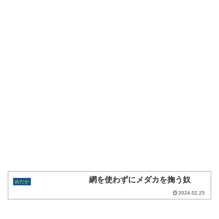
網を使わずにメダカを掬う奴
めだか
2024.02.25