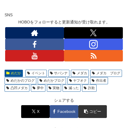
SNS
HOBOをフォローすると更新通知が受け取れます。
めだか
イベント
サバンナ
メダカ
メダカ ブログ
めだかのブログ
めだかブログ
ヤフオク
作出者
凸凹メダカ
夢中
実物
減った
詐欺
シェアする
X
Facebook
コピー