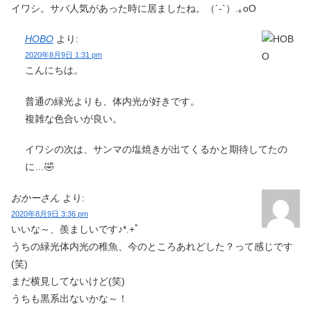
イワシ。サバ人気があった時に居ましたね。（´-`）.｡oO
HOBO
より:
2020年8月9日 1:31 pm
こんにちは。
普通の緑光よりも、体内光が好きです。
複雑な色合いが良い。
イワシの次は、サンマの塩焼きが出てくるかと期待してたの
に…🤣
おかーさん
より:
2020年8月9日 3:36 pm
いいな～、羨ましいです♪*.+ﾟ
うちの緑光体内光の稚魚、今のところあれどした？って感じです
(笑)
まだ横見してないけど(笑)
うちも黒系出ないかな～！