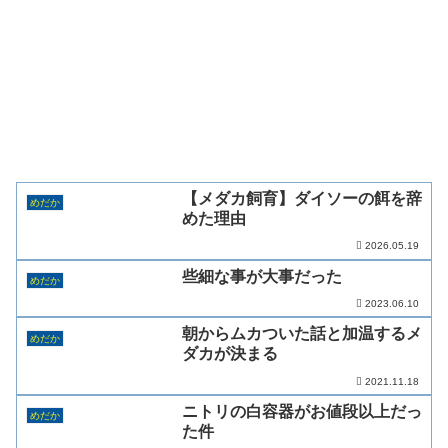
【メダカ飼育】ダイソーの餌を辞
めだか
めた理由
2026.05.19
些細な事が大事だった
めだか
2023.06.10
朝からムカついた話と加温するメ
めだか
ダカが決まる
2021.11.18
ニトリの白容器がお値段以上だっ
めだか
た件