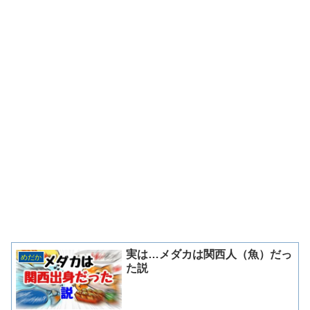
実は…メダカは関西人（魚）だっ
めだか
た説