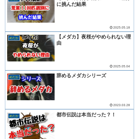
に挑んだ結果
2025.05.18
【メダカ】夜桜がやめられない理
めだか
由
2025.05.04
辞めるメダカシリーズ
めだか
2023.03.28
都市伝説は本当だった？！
めだか