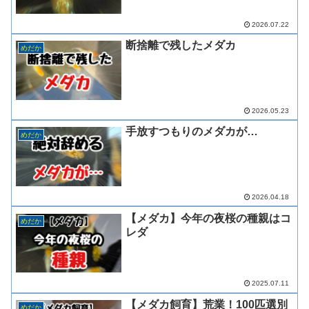
2026.07.22
断捨離で残したメダカ
めだか
2026.05.23
手放すつもりのメダカが…
めだか
2026.04.18
【メダカ】今年の夜桜の種親はコ
めだか
レダ
2025.07.11
【メダカ飼育】荒業！100匹選別
めだか