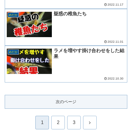
2022.11.17
疑惑の稚魚たち
めだか
2022.11.01
ラメを増やす掛け合わせをした結
めだか
果
2022.10.30
次のページ
次
1
2
3