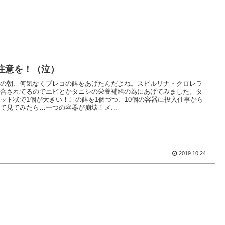
注意を！（泣）
の朝、何気なくプレコの餌をあげたんだよね。スピルリナ・クロレラ
合されてるのでエビとかタニシの栄養補給の為にあげてみました。タ
ット状で1個が大きい！この餌を1個づつ、10個の容器に投入仕事から
て見てみたら…一つの容器が崩壊！メ...
2019.10.24