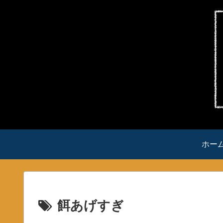
ホー
餌あげすぎ