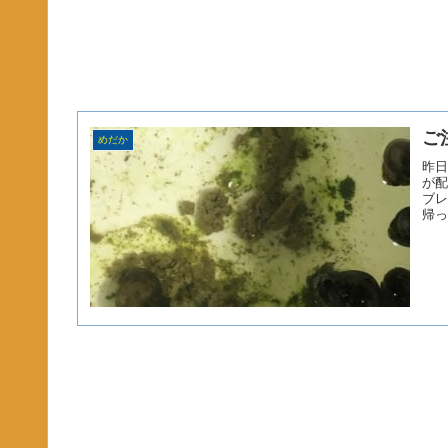
ご
めだか
昨日
が配
ブレ
帰っ