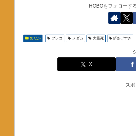
HOBOをフォローす
めだか
プレコ
メダカ
大量死
餌あげすぎ
X
スポ