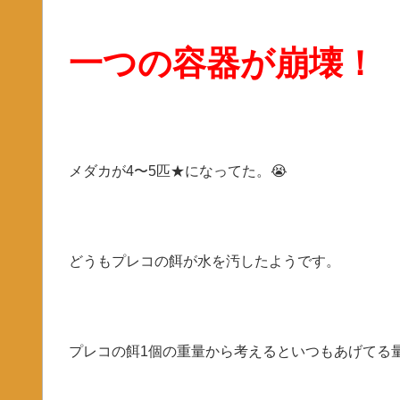
一つの容器が崩壊！
メダカが4〜5匹★になってた。😭
どうもプレコの餌が水を汚したようです。
プレコの餌1個の重量から考えるといつもあげてる量