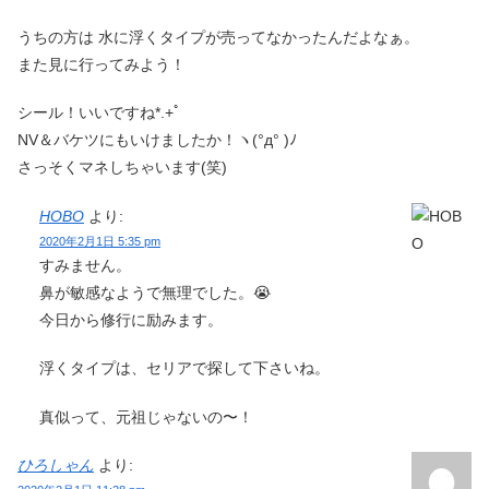
うちの方は 水に浮くタイプが売ってなかったんだよなぁ。
また見に行ってみよう！
シール！いいですね*.+ﾟ
NV＆バケツにもいけましたか！ヽ(°д° )ﾉ
さっそくマネしちゃいます(笑)
HOBO
より:
2020年2月1日 5:35 pm
すみません。
鼻が敏感なようで無理でした。😭
今日から修行に励みます。
浮くタイプは、セリアで探して下さいね。
真似って、元祖じゃないの〜！
ひろしゃん
より: