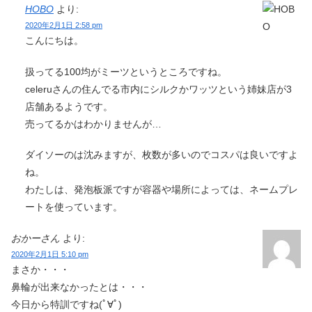
HOBO
より:
2020年2月1日 2:58 pm
こんにちは。
扱ってる100均がミーツというところですね。
celeruさんの住んでる市内にシルクかワッツという姉妹店が3
店舗あるようです。
売ってるかはわかりませんが…
ダイソーのは沈みますが、枚数が多いのでコスパは良いですよ
ね。
わたしは、発泡板派ですが容器や場所によっては、ネームプレ
ートを使っています。
おかーさん
より:
2020年2月1日 5:10 pm
まさか・・・
鼻輪が出来なかったとは・・・
今日から特訓ですね(ﾟ∀ﾟ)