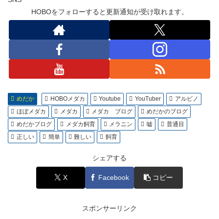
HOBOをフォローすると更新通知が受け取れます。
めだか
HOBOメダカ
Youtube
YouTuber
アルビノ
ほぼメダカ
メダカ
メダカ ブログ
めだかのブログ
めだかブログ
メダカ飼育
メラニン
嘘
普通目
正しい
簡単
難しい
飼育
シェアする
X
Facebook
コピー
スポンサーリンク