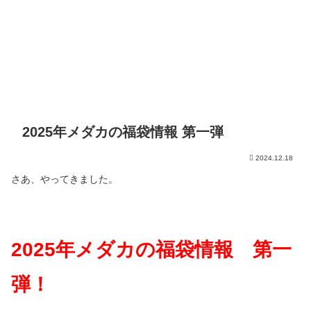
2025年メダカの福袋情報 第一弾
2024.12.18
さあ、やってきました。
2025年メダカの福袋情報 第一
弾！