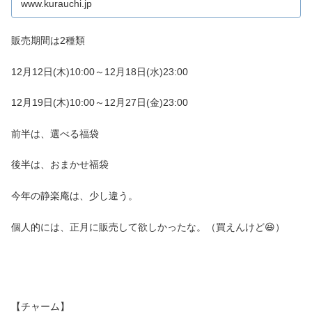
www.kurauchi.jp
販売期間は2種類
12月12日(木)10:00～12月18日(水)23:00
12月19日(木)10:00～12月27日(金)23:00
前半は、選べる福袋
後半は、おまかせ福袋
今年の静楽庵は、少し違う。
個人的には、正月に販売して欲しかったな。（買えんけど😆）
【チャーム】