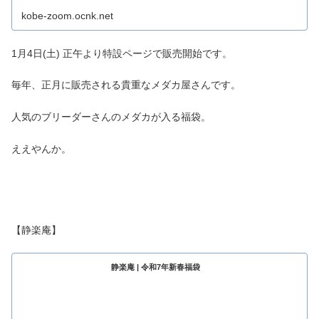
kobe-zoom.ocnk.net
1月4日(土) 正午より特設ページで販売開始です。
毎年、正月に販売される貴重なメダカ屋さんです。
人気のブリーダーさんのメダカが入る福袋。
ええやんか。
【静楽庵】
静楽庵 | 令和7年新春福袋