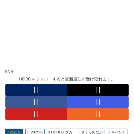
SNS
HOBOをフォローすると更新通知が受け取れます。
めだか
2025年
HOBOメダカ
さくらめだか
サバンナ