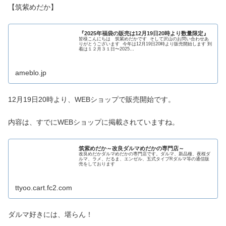
【筑紫めだか】
『2025年福袋の販売は12月19日20時より数量限定』
皆様こんにちは 筑紫めだかです そして沢山のお問い合わせあ
りがとうございます 今年は12月19日20時より販売開始します 到
着は１２月３１日〜2025…
ameblo.jp
12月19日20時より、WEBショップで販売開始です。
内容は、すでにWEBショップに掲載されていますね。
筑紫めだか～改良ダルマめだかの専門店～
改良めだかダルマめだかの専門店です。ダルマ、新品種、夜桜ダ
ルマ、ラメ、だるま、エンゼル、五式タイプRダルマ等の通信販
売をしております
ttyoo.cart.fc2.com
ダルマ好きには、堪らん！