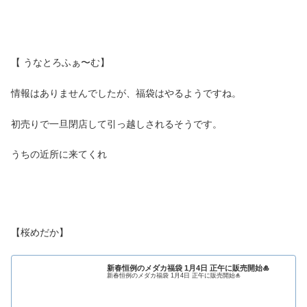
【 うなとろふぁ〜む】
情報はありませんでしたが、福袋はやるようですね。
初売りで一旦閉店して引っ越しされるそうです。
うちの近所に来てくれ
【桜めだか】
新春恒例のメダカ福袋 1月4日 正午に販売開始🎍
新春恒例のメダカ福袋 1月4日 正午に販売開始🎍