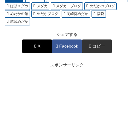
ほぼメダカ
メダカ
メダカ ブログ
めだかのブログ
めだかの館
めだかブログ
岡崎葵めだか
福袋
筑紫めだか
シェアする
X
Facebook
コピー
スポンサーリンク