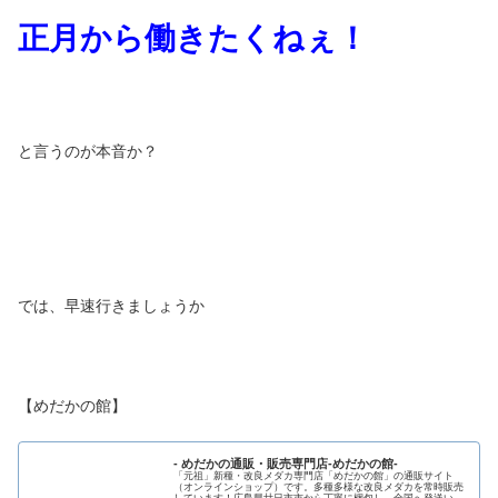
正月から働きたくねぇ！
と言うのが本音か？
では、早速行きましょうか
【めだかの館】
- めだかの通販・販売専門店-めだかの館-
「元祖」新種・改良メダカ専門店「めだかの館」の通販サイト
（オンラインショップ）です。多種多様な改良メダカを常時販売
しています！広島県廿日市市から丁寧に梱包し、全国へ発送いた