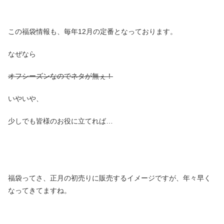
この福袋情報も、毎年12月の定番となっております。
なぜなら
オフシーズンなのでネタが無ぇ！
いやいや、
少しでも皆様のお役に立てれば…
福袋ってさ、正月の初売りに販売するイメージですが、年々早く
なってきてますね。