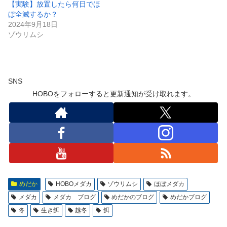
【実験】放置したら何日でほ
ぼ全滅するか？
2024年9月18日
ゾウリムシ
SNS
HOBOをフォローすると更新通知が受け取れます。
めだか
HOBOメダカ
ゾウリムシ
ほぼメダカ
メダカ
メダカ ブログ
めだかのブログ
めだかブログ
冬
生き餌
越冬
餌