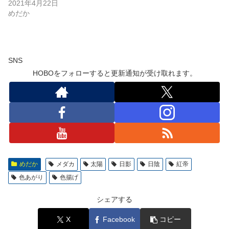
2021年4月22日
めだか
SNS
HOBOをフォローすると更新通知が受け取れます。
めだか
メダカ
太陽
日影
日陰
紅帝
色あがり
色揚げ
シェアする
X
Facebook
コピー