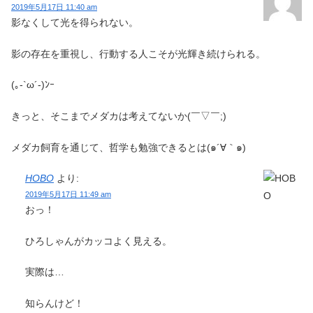
2019年5月17日 11:40 am
影なくして光を得られない。
影の存在を重視し、行動する人こそが光輝き続けられる。
(｡-`ω´-)ﾝｰ
きっと、そこまでメダカは考えてないか(￣▽︎￣;)
メダカ飼育を通じて、哲学も勉強できるとは(๑´∀︎｀๑)
HOBO
より:
2019年5月17日 11:49 am
おっ！
ひろしゃんがカッコよく見える。
実際は…
知らんけど！