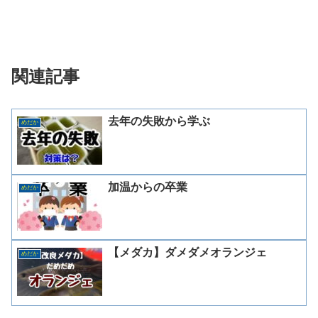
関連記事
去年の失敗から学ぶ
めだか
加温からの卒業
めだか
【メダカ】ダメダメオランジェ
めだか