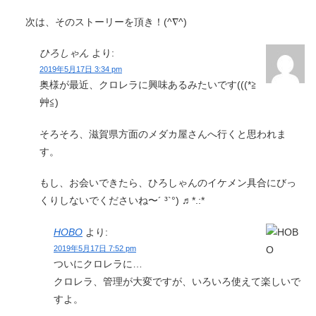
次は、そのストーリーを頂き！(^∇^)
ひろしゃん
より:
2019年5月17日 3:34 pm
奥様が最近、クロレラに興味あるみたいです(((*≧︎
艸≦︎)
そろそろ、滋賀県方面のメダカ屋さんへ行くと思われま
す。
もし、お会いできたら、ひろしゃんのイケメン具合にびっ
くりしないでくださいね〜´ ³`°) ♬︎*.:*
HOBO
より:
2019年5月17日 7:52 pm
ついにクロレラに…
クロレラ、管理が大変ですが、いろいろ使えて楽しいで
すよ。