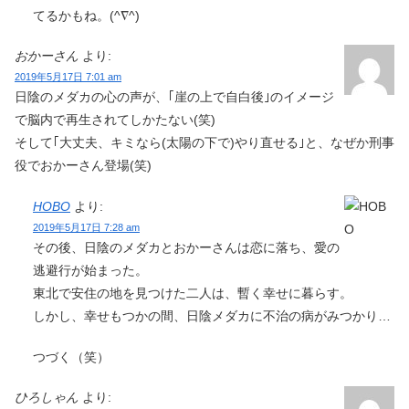
てるかもね。(^∇^)
おかーさん
より:
2019年5月17日 7:01 am
日陰のメダカの心の声が、｢崖の上で自白後｣のイメージ
で脳内で再生されてしかたない(笑)
そして｢大丈夫、キミなら(太陽の下で)やり直せる｣と、なぜか刑事
役でおかーさん登場(笑)
HOBO
より:
2019年5月17日 7:28 am
その後、日陰のメダカとおかーさんは恋に落ち、愛の
逃避行が始まった。
東北で安住の地を見つけた二人は、暫く幸せに暮らす。
しかし、幸せもつかの間、日陰メダカに不治の病がみつかり…
つづく（笑）
ひろしゃん
より: