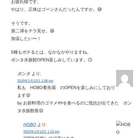
お疲れ様です。
やはり、正体はゴーンさんだったんですか。😅
そうです。
第二弾をチラ見せ。😄
加温したい〜！
5種もポチるとは、なかなかやりますね。
ポンタ水族館OPEN楽しみしています。😏
ポンタ
より:
2020年1月12日 1:08 pm
私も HOBO養魚場 のOPENを楽しみにしており
ます😜
by お節料理のゴマメ🐟を食べるのに抵抗が出てきた ポン
タ水族館長😜
HOBO
より:
2020年1月12日 1:13 pm