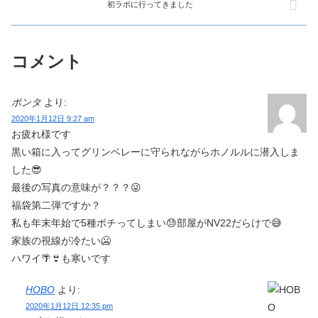
初ラボに行ってきました
コメント
ポンタ
より:
2020年1月12日 9:27 am
お疲れ様です
黒い箱に入ってグリンベレーに守られながらホノルルに潜入しま
した😎
最後の写真の意味が？？？😜
福袋第二弾ですか？
私も年末年始で5種ポチってしまい😓部屋がNV22だらけで😅
家族の視線が冷たい🥶
ハワイ🌴👙も寒いです
HOBO
より:
2020年1月12日 12:35 pm