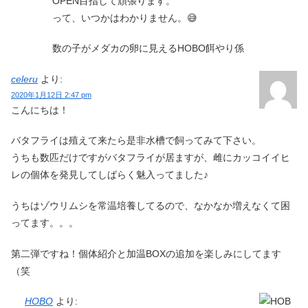
OPEN目指して頑張ります。
って、いつかはわかりません。😅
数の子がメダカの卵に見えるHOBO餌やり係
celeru
より:
2020年1月12日 2:47 pm
こんにちは！
バタフライは殖えて来たら是非水槽で飼ってみて下さい。
うちも数匹だけですがバタフライが居ますが、雌にカッコイイヒ
レの個体を発見してしばらく魅入ってました♪
うちはゾウリムシを常温培養してるので、なかなか増えなくて困
ってます。。。
第二弾ですね！個体紹介と加温BOXの追加を楽しみにしてます
（笑
HOBO
より: