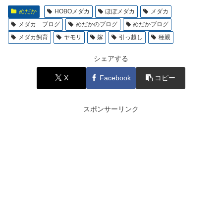
めだか
HOBOメダカ
ほぼメダカ
メダカ
メダカ ブログ
めだかのブログ
めだかブログ
メダカ飼育
ヤモリ
嫁
引っ越し
種親
シェアする
X
Facebook
コピー
スポンサーリンク