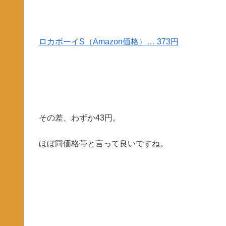
ロカボーイS（Amazon価格）… 373円
その差、わずか43円。
ほぼ同価格帯と言って良いですね。