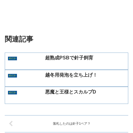
関連記事
超熟成PSBで針子飼育
めだか
越冬用発泡を立ち上げ！
めだか
悪魔と王様とスカルプD
めだか
落札したのは針子1ペア？