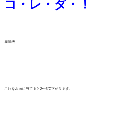
コ・レ・ダ・！
扇風機
これを水面に当てると2〜3℃下がります。