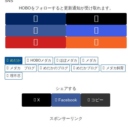
SNS
HOBOをフォローすると更新通知が受け取れます。
めだか
HOBOメダカ
ほぼメダカ
メダカ
メダカ ブログ
めだかのブログ
めだかブログ
メダカ飼育
理不尽
シェアする
X
Facebook
コピー
スポンサーリンク