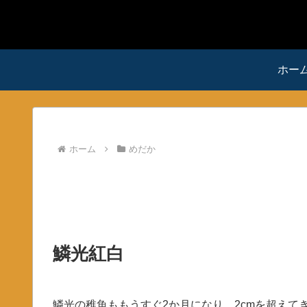
ホー
ホーム
めだか
鱗光紅白
鱗光の稚魚ももうすぐ2か月になり、2cmを超えて