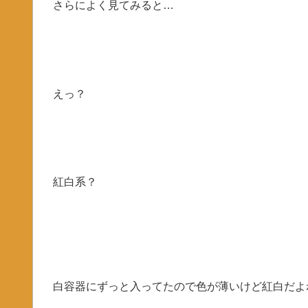
さらによく見てみると…
えっ？
紅白系？
白容器にずっと入ってたので色が薄いけど紅白だよ