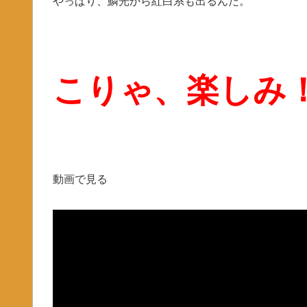
やっぱり、鱗光から紅白系も出るんだ。
こりゃ、楽しみ
動画で見る