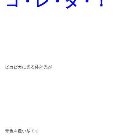
コ・レ・ダ・！
ピカピカに光る体外光が
青色を覆い尽くす