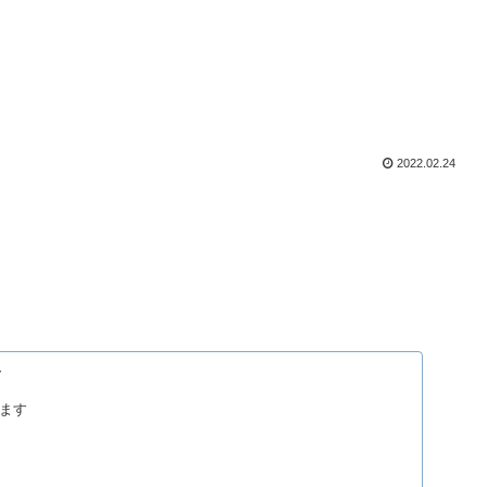
2022.02.24
グ
ます