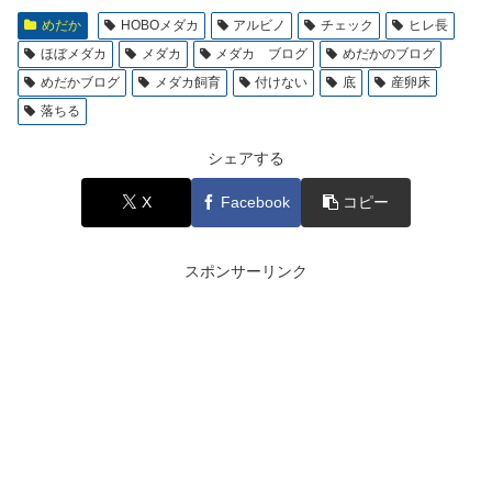
めだか
HOBOメダカ
アルビノ
チェック
ヒレ長
ほぼメダカ
メダカ
メダカ ブログ
めだかのブログ
めだかブログ
メダカ飼育
付けない
底
産卵床
落ちる
シェアする
X
Facebook
コピー
スポンサーリンク