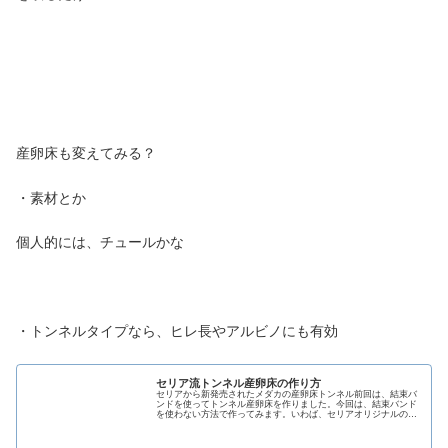
産卵床も変えてみる？
・素材とか
個人的には、チュールかな
・トンネルタイプなら、ヒレ長やアルビノにも有効
セリア流トンネル産卵床の作り方
セリアから新発売されたメダカの産卵床トンネル前回は、結束バ
ンドを使ってトンネル産卵床を作りました。今回は、結束バンド
を使わない方法で作ってみます。いわば、セリアオリジナルの作
り方ですね。作り方は、こんな感じぱっと見、面倒くさそうだ
が…果たし...