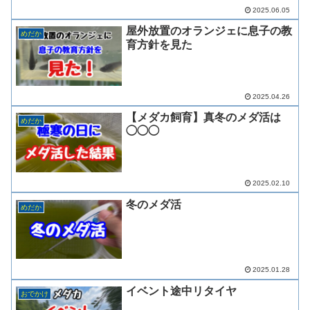
2025.06.05
屋外放置のオランジェに息子の教
めだか
育方針を見た
2025.04.26
【メダカ飼育】真冬のメダ活は
めだか
◯◯◯
2025.02.10
冬のメダ活
めだか
2025.01.28
イベント途中リタイヤ
おでかけ