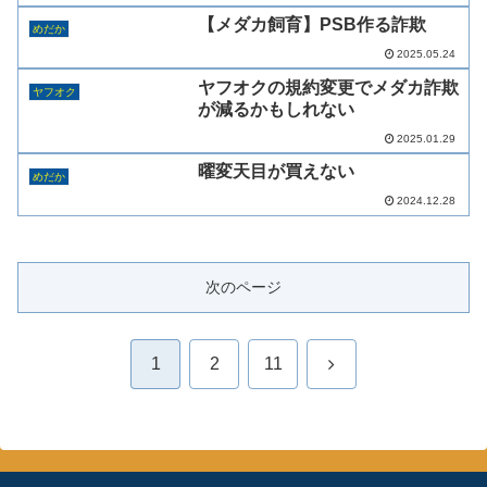
【メダカ飼育】PSB作る詐欺
めだか
2025.05.24
ヤフオクの規約変更でメダカ詐欺
ヤフオク
が減るかもしれない
2025.01.29
曜変天目が買えない
めだか
2024.12.28
次のページ
次
1
2
11
へ