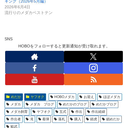
キング（2026年5月編）
2026年6月4日
流行りのメダカベストテン
SNS
HOBOをフォローすると更新通知が受け取れます。
めだか
ヤフオク
HOBOメダカ
お迎え
ほぼメダカ
メダカ
メダカ ブログ
めだかのブログ
めだかブログ
メダカ飼育
ヤフオク
五式
作出
作出経緯
作出者
滝
着弾
落札
購入
錆虎
鎖めだか
鯰武