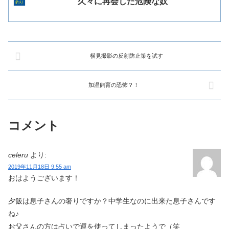
久々に再会した危険な奴
釣り
横見撮影の反射防止策を試す
加温飼育の恐怖？！
コメント
celeru
より:
2019年11月18日 9:55 am
おはようございます！
夕飯は息子さんの奢りですか？中学生なのに出来た息子さんです
ね♪
お父さんの方は占いで運を使ってしまったようで（笑