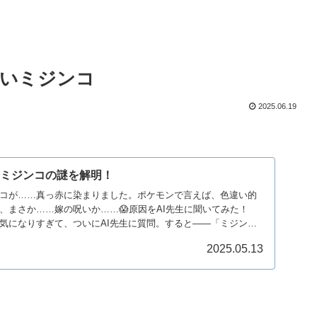
赤いミジンコ
2025.06.19
いミジンコの謎を解明！
コが……真っ赤に染まりました。ポケモンで言えば、色違い的
、まさか……嫁の呪いか……😱原因をAI先生に聞いてみた！
気になりすぎて、ついにAI先生に質問。すると――「ミジンコ
2025.05.13