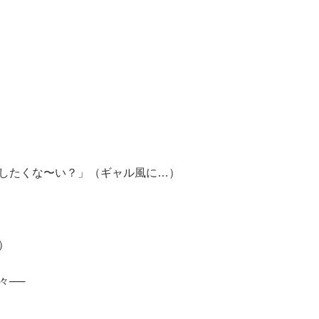
したくな〜い？」（ギャル風に…）
）
々──