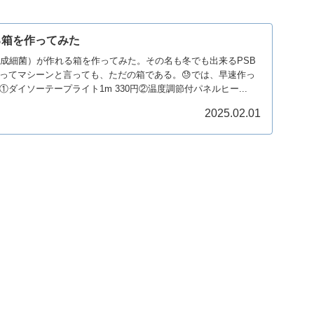
る箱を作ってみた
合成細菌）が作れる箱を作ってみた。その名も冬でも出来るPSB
ってマシーンと言っても、ただの箱である。😓では、早速作っ
ダイソーテープライト1m 330円②温度調節付パネルヒー...
2025.02.01