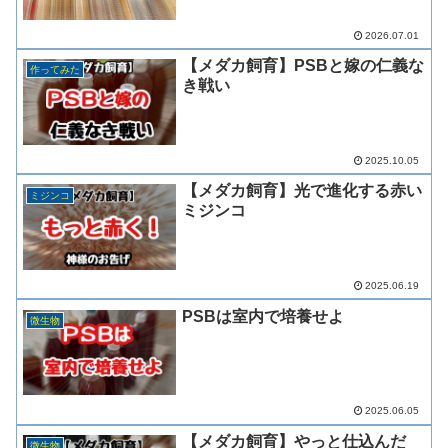
2026.07.01
【メダカ飼育】PSBと嫁の仁義な
作ってみた
き戦い
2025.10.05
【メダカ飼育】光で進化する赤い
ミジンコ
ミジンコ
2025.06.19
PSBは室内で培養せよ
微生物
2025.06.05
【メダカ飼育】やっと仕込んだ
微生物