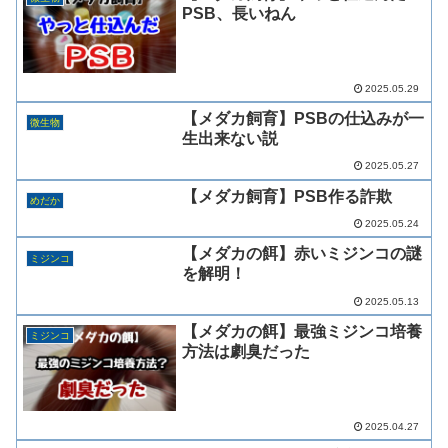
PSB、長いねん
2025.05.29
【メダカ飼育】PSBの仕込みが一
微生物
生出来ない説
2025.05.27
【メダカ飼育】PSB作る詐欺
めだか
2025.05.24
【メダカの餌】赤いミジンコの謎
ミジンコ
を解明！
2025.05.13
【メダカの餌】最強ミジンコ培養
ミジンコ
方法は劇臭だった
2025.04.27