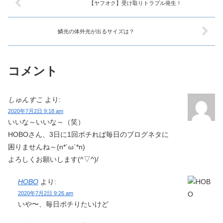
【ヤフオク】受け取りトラブル発生！
鱗光の体外光が出るサイズは？
コメント
しゅんすこ
より:
2020年7月2日 9:18 am
いいな～いいな～（笑）
HOBOさん、3日に1回ポチれば毎日のブログネタに
困りませんね～(n*´ω`*n)
よろしくお願いします(^▽^)/
HOBO
より:
2020年7月2日 9:26 am
いや〜、毎日ポチりたいけど