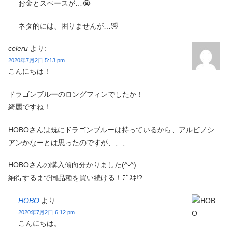
お金とスペースが…😭
ネタ的には、困りませんが…🤣
celeru
より:
2020年7月2日 5:13 pm
こんにちは！
ドラゴンブルーのロングフィンでしたか！
綺麗ですね！
HOBOさんは既にドラゴンブルーは持っているから、アルビノシ
アンかなーとは思ったのですが、、、
HOBOさんの購入傾向分かりました(^-^)
納得するまで同品種を買い続ける！ﾃﾞｽﾈ!?
HOBO
より:
2020年7月2日 6:12 pm
こんにちは。