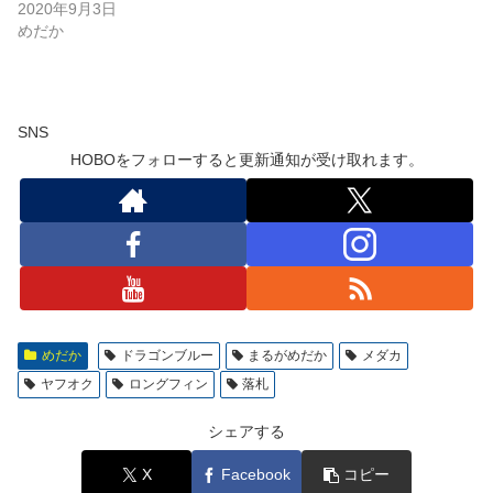
2020年9月3日
めだか
SNS
HOBOをフォローすると更新通知が受け取れます。
めだか
ドラゴンブルー
まるがめだか
メダカ
ヤフオク
ロングフィン
落札
シェアする
X
Facebook
コピー