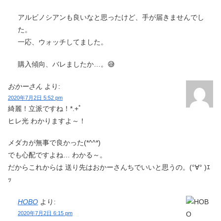
アルビノシアンも良いなと思ったけど、手が届きませんでし
た。
一応、ウォッチしてました。
購入傾向、バレましたか…。😅
おかーさん
より:
2020年7月2日 5:52 pm
綺麗！立派ですね！*.+ﾟ
ヒレ光 わかりますよ～！
メダカが無事で良かった(*^^*)
でも心配ですよね… わかる～。
だからこれからは 送り先はおかーさんちでいいと思うの。(°∀° )ｴ
ｯ
HOBO
より:
2020年7月2日 6:15 pm